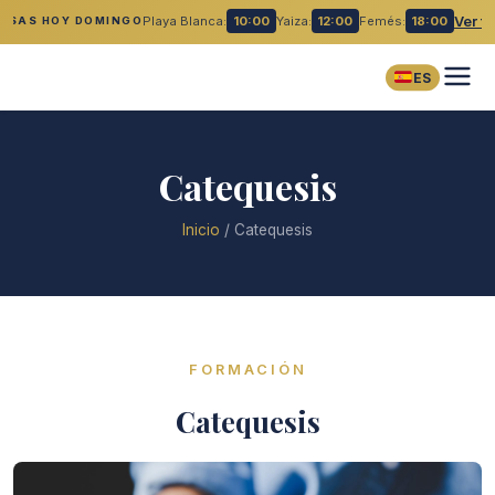
Playa Blanca:
10:00
Yaiza:
12:00
Femés:
18:00
Ver t
MISAS HOY DOMINGO
ES
Catequesis
Inicio
/
Catequesis
FORMACIÓN
Catequesis