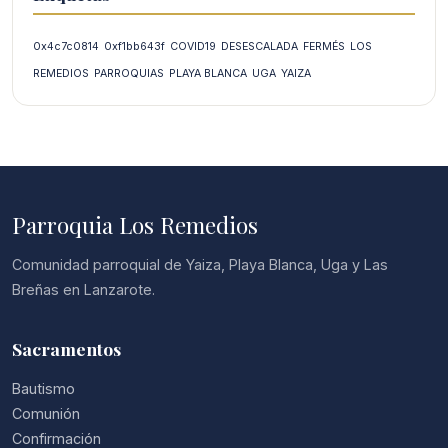
0x4c7c0814
0xf1bb643f
COVID19
DESESCALADA
FERMÉS
LOS
REMEDIOS
PARROQUIAS
PLAYA BLANCA
UGA
YAIZA
Parroquia Los Remedios
Comunidad parroquial de Yaiza, Playa Blanca, Uga y Las
Breñas en Lanzarote.
Sacramentos
Bautismo
Comunión
Confirmación