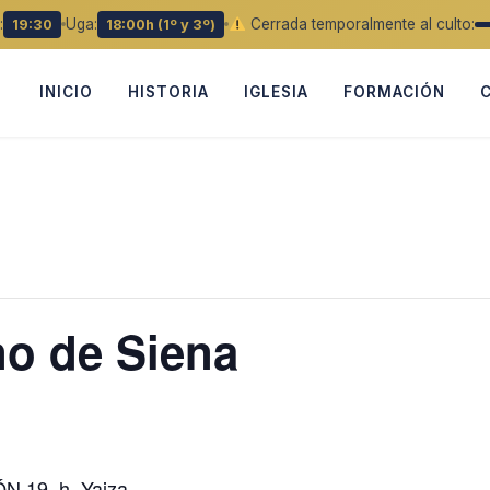
:
Uga:
Cerrada temporalmente al culto:
19:30
18:00h (1º y 3º)
INICIO
HISTORIA
IGLESIA
FORMACIÓN
no de Siena
N 19 h. Yaiza