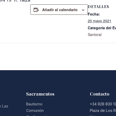
DETALLES
Añadir al calendario
Fecha:
20 mayo 2021
Categoría del E
Santoral
Sacramentos
Contacto
Bautismo
+34 928 830 1
y Las
Comunión
Plaza de Los R