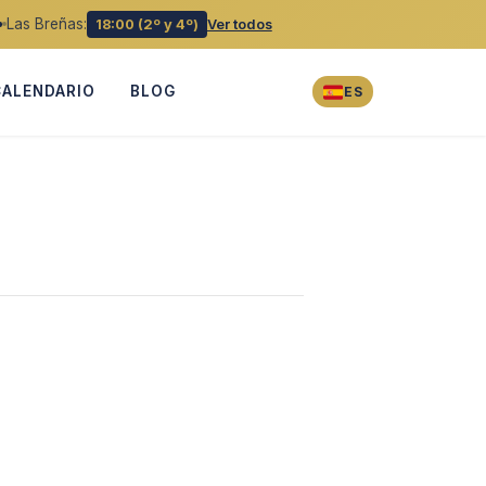
Las Breñas:
18:00 (2º y 4º)
Ver todos
CALENDARIO
BLOG
ES