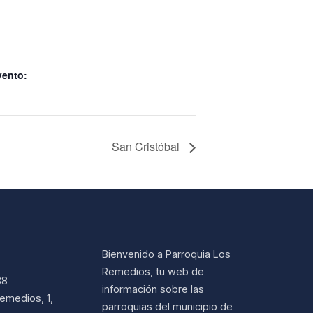
vento:
San Cristóbal
Bienvenido a Parroquia Los
Remedios, tu web de
38
información sobre las
emedios, 1,
parroquias del municipio de