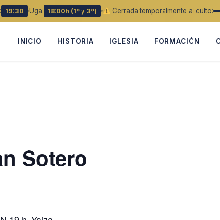
:
Uga:
Cerrada temporalmente al culto:
19:30
18:00h (1º y 3º)
INICIO
HISTORIA
IGLESIA
FORMACIÓN
an Sotero
 19 h. Yaiza