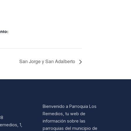
ento:
San Jorge y San Adalberto
Bienvenido a Parroquia Los
Remedios, tu web de
38
información sobre las
emedios, 1,
parroquias del municipio de