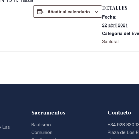
DETALLES
Añadir al calendario
Fecha:
22 abril 2021
Categoría del Ev
Santoral
Sacramentos
Contacto
Bautismo
+34 928 830 1
y Las
Comunión
Plaza de Los R