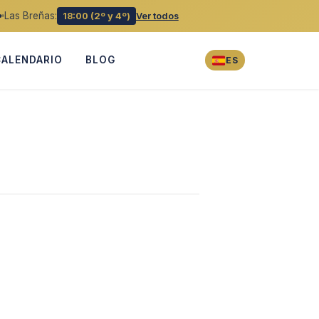
Las Breñas:
18:00 (2º y 4º)
Ver todos
CALENDARIO
BLOG
ES