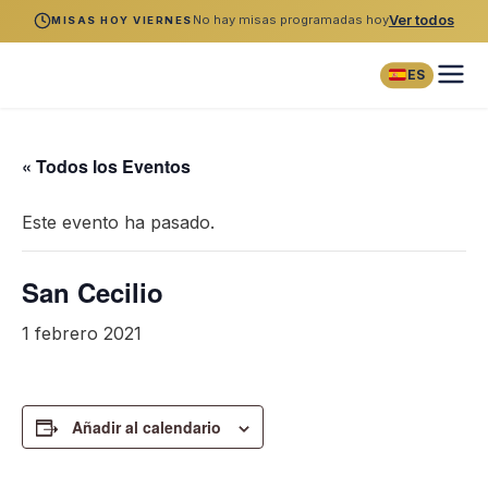
No hay misas programadas hoy
Ver todos
MISAS HOY VIERNES
ES
« Todos los Eventos
Este evento ha pasado.
San Cecilio
1 febrero 2021
Añadir al calendario