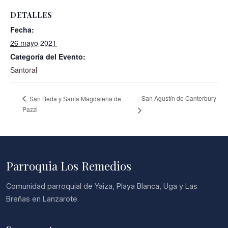
DETALLES
Fecha:
26 mayo 2021
Categoría del Evento:
Santoral
San Agustín de Canterbury
San Beda y Santa Magdalena de
Pazzi
Parroquia Los Remedios
Comunidad parroquial de Yaiza, Playa Blanca, Uga y Las
Breñas en Lanzarote.