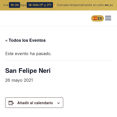
lanca:
19:30
Uga:
18:00h (1º y 3º)
Cerrada temporalmente al culto:
Las B
ES
« Todos los Eventos
Este evento ha pasado.
San Felipe Neri
26 mayo 2021
Añadir al calendario