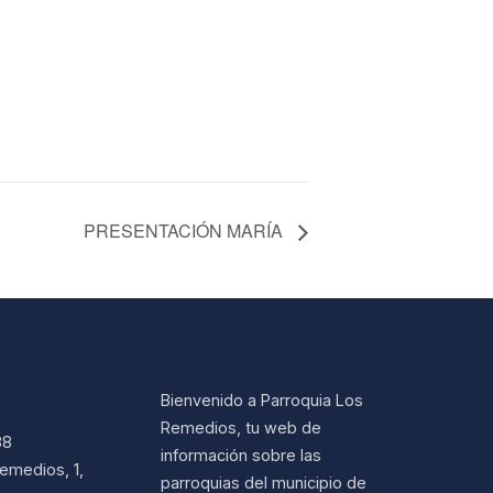
PRESENTACIÓN MARÍA
Bienvenido a Parroquia Los
Remedios, tu web de
38
información sobre las
emedios, 1,
parroquias del municipio de