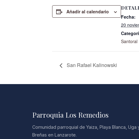
DETAL
Añadir al calendario
Fecha:
20 novie
Categorí
Santoral
San Rafael Kalinowski
Parroquia Los Remedios
Comunidad parroquial de Yaiza, Playa Blanca, Uga 
Breñas en Lanzarote.