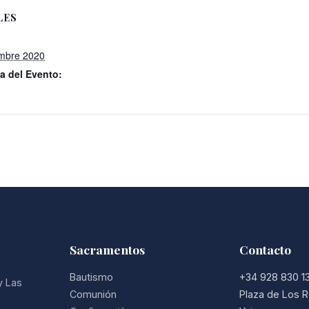
LES
mbre 2020
a del Evento:
Sacramentos
Contacto
Bautismo
+34 928 830 1
y Las
Comunión
Plaza de Los R