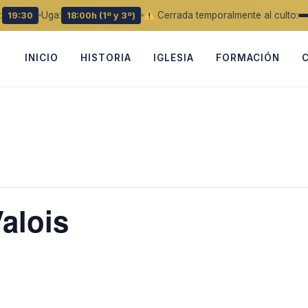
:
Uga:
Cerrada temporalmente al culto:
19:30
18:00h (1º y 3º)
INICIO
HISTORIA
IGLESIA
FORMACIÓN
alois