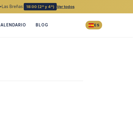
Las Breñas:
18:00 (2º y 4º)
Ver todos
CALENDARIO
BLOG
ES