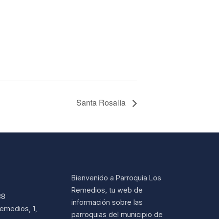
Santa Rosalía
Bienvenido a Parroquia Los
Remedios, tu web de
38
información sobre las
emedios, 1,
parroquias del municipio de