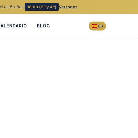
Las Breñas:
18:00 (2º y 4º)
Ver todos
CALENDARIO
BLOG
ES