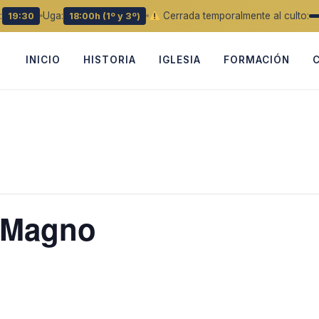
:
Uga:
Cerrada temporalmente al culto:
19:30
18:00h (1º y 3º)
INICIO
HISTORIA
IGLESIA
FORMACIÓN
 Magno