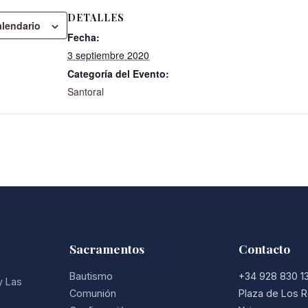
DETALLES
alendario
Fecha:
3 septiembre 2020
Categoría del Evento:
Santoral
Sacramentos
Contacto
Bautismo
+34 928 830 1
y Las
Comunión
Plaza de Los R