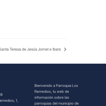
Santa Teresa de Jesús Jornet e Ibars
Bienvenido a Parroquia Los
Remedios, tu web de
38
información sobre las
emedios, 1,
parroquias del municipio de