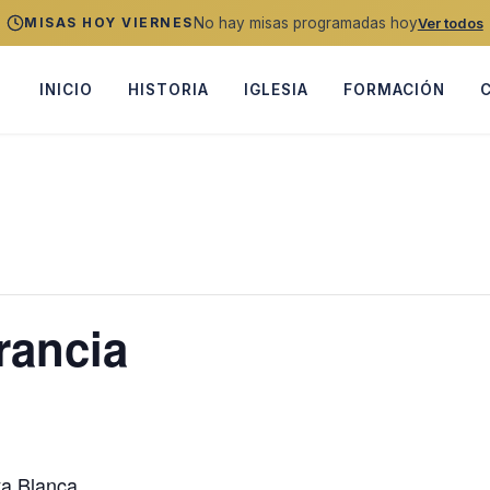
No hay misas programadas hoy
MISAS HOY VIERNES
Ver todos
INICIO
HISTORIA
IGLESIA
FORMACIÓN
rancia
a Blanca