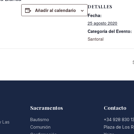
DETALLES
Añadir al calendario
Fecha:
25 agosto 2020
Categoría del Evento:
Santoral
Sacramentos
Contacto
Bautismo
+34 928 830 1
y Las
Comunión
Plaza de Los R