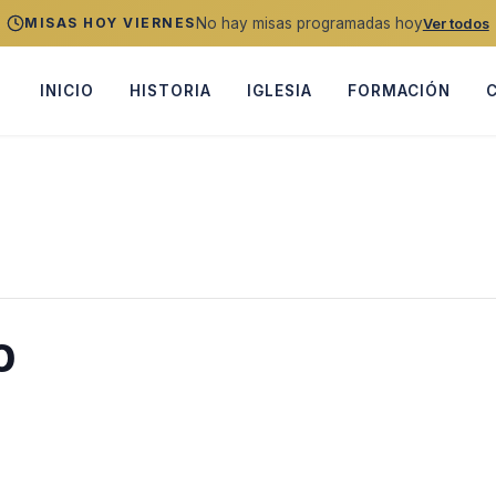
No hay misas programadas hoy
MISAS HOY VIERNES
Ver todos
INICIO
HISTORIA
IGLESIA
FORMACIÓN
o