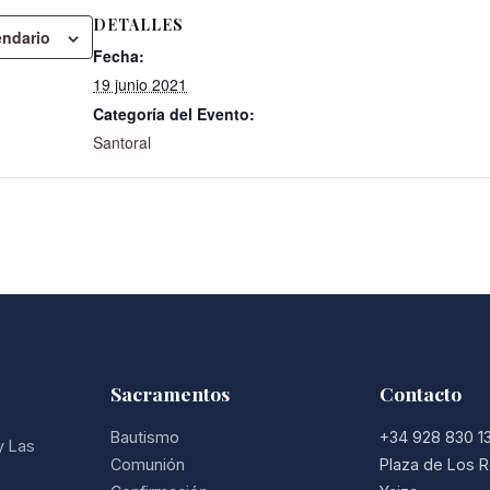
DETALLES
endario
Fecha:
19 junio 2021
Categoría del Evento:
Santoral
Sacramentos
Contacto
Bautismo
+34 928 830 1
y Las
Comunión
Plaza de Los R