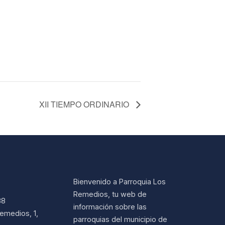
XII TIEMPO ORDINARIO
Bienvenido a Parroquia Los
Remedios, tu web de
38
información sobre las
emedios, 1,
parroquias del municipio de