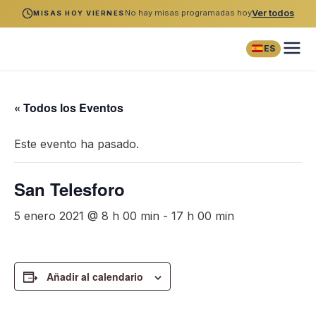
No hay misas programadas hoy
Ver todos
MISAS HOY VIERNES
ES
« Todos los Eventos
Este evento ha pasado.
San Telesforo
5 enero 2021 @ 8 h 00 min
-
17 h 00 min
Añadir al calendario