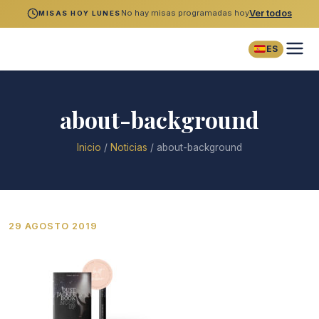
No hay misas programadas hoy
Ver todos
MISAS HOY LUNES
ES
about-background
Inicio
/
Noticias
/
about-background
29 AGOSTO 2019