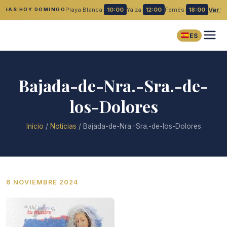
Playa Blanca:
10:00
Yaiza:
12:00
Femés:
18:00
Ver t
MISAS HOY DOMINGO
ES
Bajada-de-Nra.-Sra.-de-
los-Dolores
Inicio
/
Noticias
/
Bajada-de-Nra.-Sra.-de-los-Dolores
6 NOVIEMBRE 2024