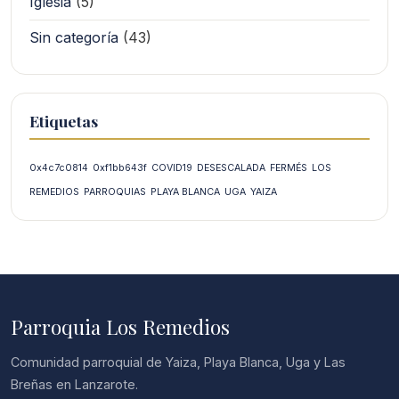
Iglesia
(5)
Sin categoría
(43)
Etiquetas
0x4c7c0814
0xf1bb643f
COVID19
DESESCALADA
FERMÉS
LOS
REMEDIOS
PARROQUIAS
PLAYA BLANCA
UGA
YAIZA
Parroquia Los Remedios
Comunidad parroquial de Yaiza, Playa Blanca, Uga y Las
Breñas en Lanzarote.