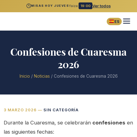
Yaiza:
19:00
Ver todos
MISAS HOY JUEVES
ES
Confesiones de Cuaresma
2026
Inicio
/
Noticias
/
Confesiones de Cuaresma 2026
3 MARZO 2026
—
SIN CATEGORÍA
Durante la Cuaresma, se celebrarán
confesiones
en
las siguientes fechas: