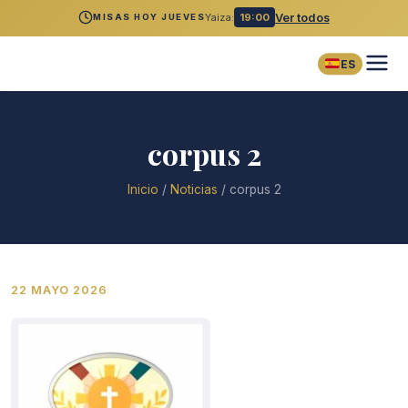
Yaiza:
19:00
Ver todos
MISAS HOY JUEVES
ES
corpus 2
Inicio
/
Noticias
/
corpus 2
22 MAYO 2026