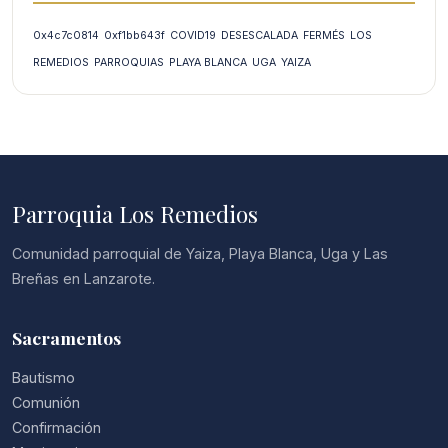
0x4c7c0814
0xf1bb643f
COVID19
DESESCALADA
FERMÉS
LOS
REMEDIOS
PARROQUIAS
PLAYA BLANCA
UGA
YAIZA
Parroquia Los Remedios
Comunidad parroquial de Yaiza, Playa Blanca, Uga y Las
Breñas en Lanzarote.
Sacramentos
Bautismo
Comunión
Confirmación