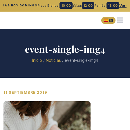
Playa Blanca:
10:00
Yaiza:
12:00
Femés:
18:00
Ver t
MISAS HOY DOMINGO
ES
event-single-img4
Inicio
/
Noticias
/
event-single-img4
11 SEPTIEMBRE 2019