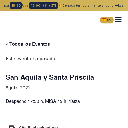
lanca:
19:30
Uga:
18:00h (1º y 3º)
Cerrada temporalmente al culto:
Las B
ES
« Todos los Eventos
Este evento ha pasado.
San Aquila y Santa Priscila
8 julio 2021
Despacho 17:30 h. MISA 19 h. Yaiza
Añadir al calendario