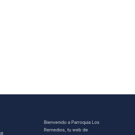
Bienvenido a Parroquia Los
Remedios, tu web de
38