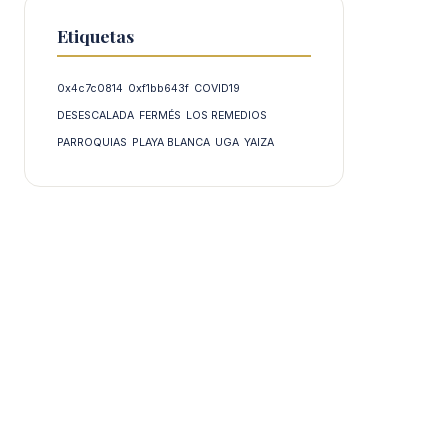
Etiquetas
0x4c7c0814
0xf1bb643f
COVID19
DESESCALADA
FERMÉS
LOS REMEDIOS
PARROQUIAS
PLAYA BLANCA
UGA
YAIZA