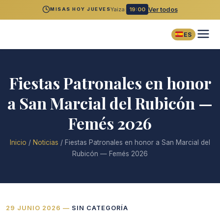
Yaiza:
19:00
Ver todos
MISAS HOY JUEVES
ES
Fiestas Patronales en honor
a San Marcial del Rubicón —
Femés 2026
Inicio
/
Noticias
/
Fiestas Patronales en honor a San Marcial del
Rubicón — Femés 2026
29 JUNIO 2026
—
SIN CATEGORÍA