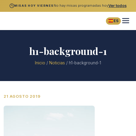
No hay misas programadas hoy
Ver todos
MISAS HOY VIERNES
ES
h1-background-1
Inicio
/
Noticias
/
h1-background-1
21 AGOSTO 2019