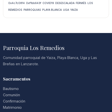
0x4c7c0814
0xf1bb643f
COVID19
DESESCALADA
FERMÉS
LOS
REMEDIOS
PARROQUIAS
PLAYA BLANCA
UGA
YAIZA
Parroquia Los Remedios
Comunidad parroquial de Yaiza, Playa Blanca, Uga y Las
Breñas en Lanzarote.
Sacramentos
Bautismo
Comunión
Confirmación
Matrimonio