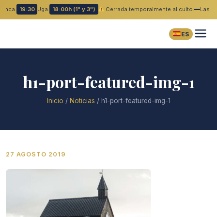
lanca:
19:30
Uga:
18:00h (1º y 3º)
Cerrada temporalmente al culto:
Las B
ES
h1-port-featured-img-1
Inicio
/
Noticias
/
h1-port-featured-img-1
27 AGOSTO 2019