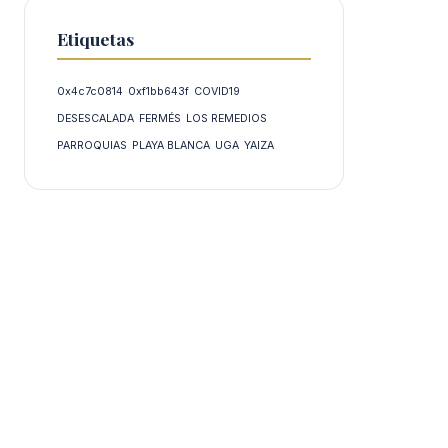
Etiquetas
0x4c7c0814
0xf1bb643f
COVID19
DESESCALADA
FERMÉS
LOS REMEDIOS
PARROQUIAS
PLAYA BLANCA
UGA
YAIZA