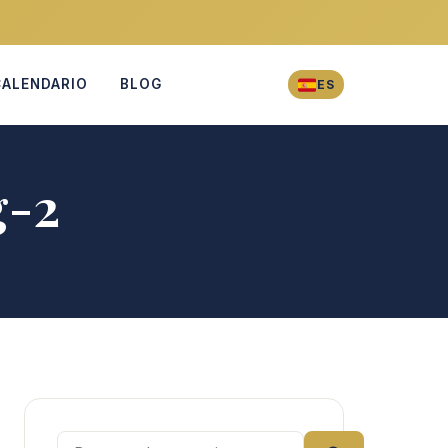
CALENDARIO
BLOG
ES
g-2
Buscar: