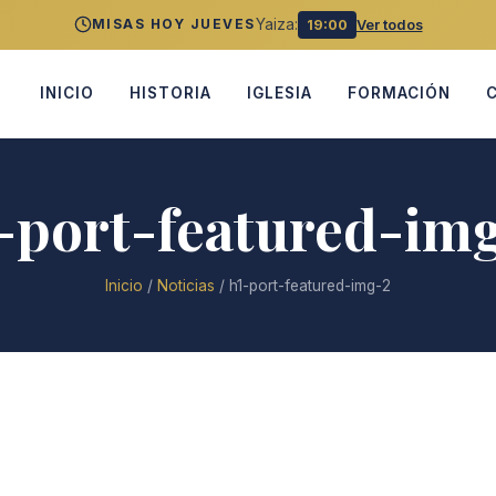
Yaiza:
MISAS HOY JUEVES
19:00
Ver todos
INICIO
HISTORIA
IGLESIA
FORMACIÓN
-port-featured-im
Inicio
/
Noticias
/
h1-port-featured-img-2