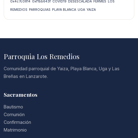
0x4c7c0814
0xf1bb643f
COVID19
DESESCALADA
FERMÉS
LOS
REMEDIOS
PARROQUIAS
PLAYA BLANCA
UGA
YAIZA
Parroquia Los Remedios
Comunidad parroquial de Yaiza, Playa Blanca, Uga y Las
Breñas en Lanzarote.
Sacramentos
Bautismo
Comunión
Confirmación
Matrimonio