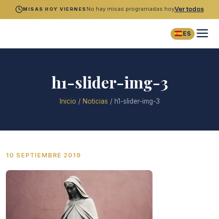
No hay misas programadas hoy
Ver todos
MISAS HOY VIERNES
ES
h1-slider-img-3
Inicio
/
Noticias
/
h1-slider-img-3
10 SEPTIEMBRE 2019