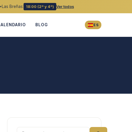
Las Breñas:
18:00 (2º y 4º)
Ver todos
CALENDARIO
BLOG
ES
Buscar: