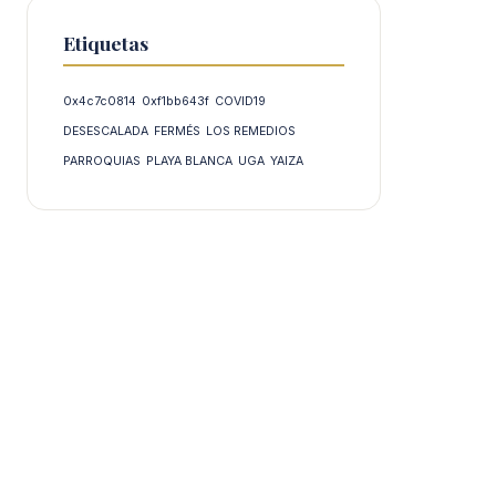
Etiquetas
0x4c7c0814
0xf1bb643f
COVID19
DESESCALADA
FERMÉS
LOS REMEDIOS
PARROQUIAS
PLAYA BLANCA
UGA
YAIZA