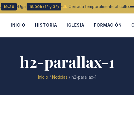
:
Uga:
Cerrada temporalmente al culto:
19:30
18:00h (1º y 3º)
INICIO
HISTORIA
IGLESIA
FORMACIÓN
h2-parallax-1
Inicio
/
Noticias
/
h2-parallax-1