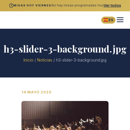
No hay misas programadas hoy
Ver todos
MISAS HOY VIERNES
ES
h3-slider-3-background.jpg
Inicio
/
Noticias
/
h3-slider-3-background.jpg
14 MAYO 2020