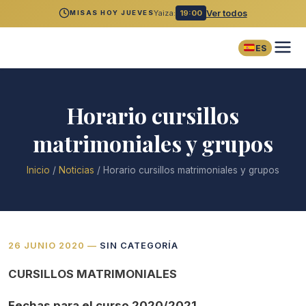
Yaiza:
19:00
Ver todos
MISAS HOY JUEVES
ES
Horario cursillos
matrimoniales y grupos
Inicio
/
Noticias
/
Horario cursillos matrimoniales y grupos
26 JUNIO 2020
—
SIN CATEGORÍA
CURSILLOS MATRIMONIALES
Fechas para el curso 2020/2021