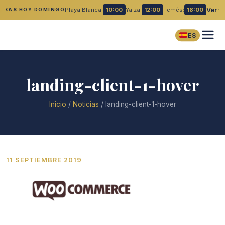
Playa Blanca:
10:00
Yaiza:
12:00
Femés:
18:00
Ver t
MISAS HOY DOMINGO
ES
landing-client-1-hover
Inicio
/
Noticias
/
landing-client-1-hover
11 SEPTIEMBRE 2019