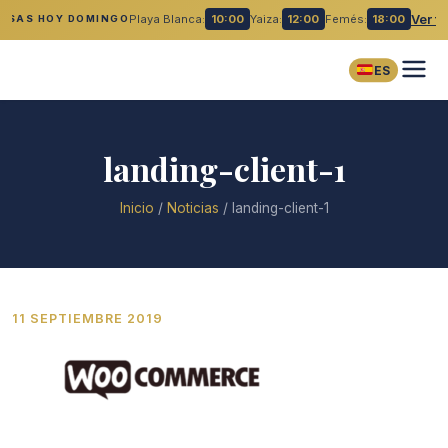
Playa Blanca:
10:00
Yaiza:
12:00
Femés:
18:00
Ver t
MISAS HOY DOMINGO
ES
landing-client-1
Inicio
/
Noticias
/
landing-client-1
11 SEPTIEMBRE 2019