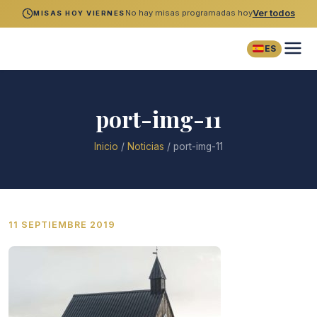
No hay misas programadas hoy
Ver todos
MISAS HOY VIERNES
ES
port-img-11
Inicio
/
Noticias
/
port-img-11
11 SEPTIEMBRE 2019