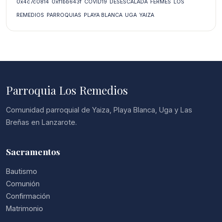
0x4c7c0814
0xf1bb643f
COVID19
DESESCALADA
FERMÉS
LOS
REMEDIOS
PARROQUIAS
PLAYA BLANCA
UGA
YAIZA
Parroquia Los Remedios
Comunidad parroquial de Yaiza, Playa Blanca, Uga y Las
Breñas en Lanzarote.
Sacramentos
Bautismo
Comunión
Confirmación
Matrimonio