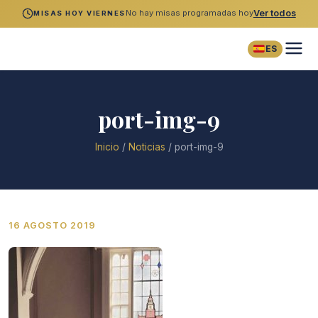
No hay misas programadas hoy
Ver todos
MISAS HOY VIERNES
ES
port-img-9
Inicio
/
Noticias
/
port-img-9
16 AGOSTO 2019