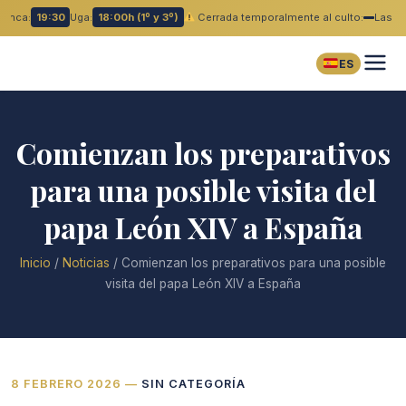
lanca:
19:30
Uga:
18:00h (1º y 3º)
Cerrada temporalmente al culto:
Las B
ES
Comienzan los preparativos
para una posible visita del
papa León XIV a España
Inicio
/
Noticias
/
Comienzan los preparativos para una posible
visita del papa León XIV a España
8 FEBRERO 2026
—
SIN CATEGORÍA