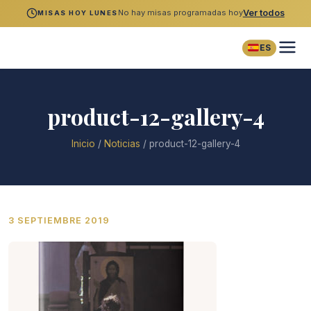
No hay misas programadas hoy
Ver todos
MISAS HOY LUNES
ES
product-12-gallery-4
Inicio
/
Noticias
/
product-12-gallery-4
3 SEPTIEMBRE 2019