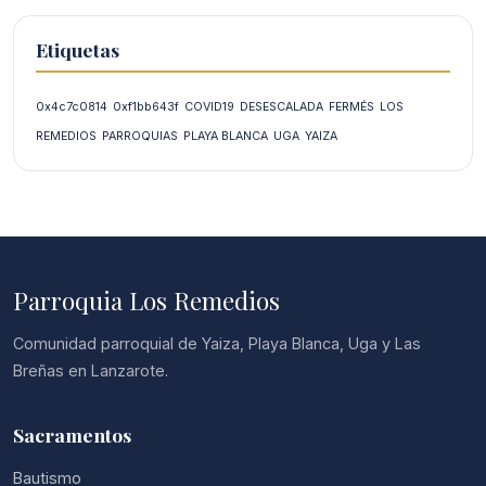
Etiquetas
0x4c7c0814
0xf1bb643f
COVID19
DESESCALADA
FERMÉS
LOS
REMEDIOS
PARROQUIAS
PLAYA BLANCA
UGA
YAIZA
Parroquia Los Remedios
Comunidad parroquial de Yaiza, Playa Blanca, Uga y Las
Breñas en Lanzarote.
Sacramentos
Bautismo