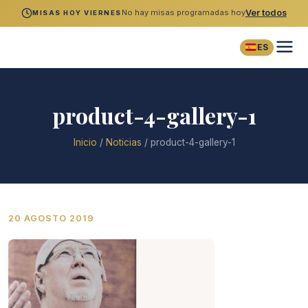
No hay misas programadas hoy
Ver todos
MISAS HOY VIERNES
ES
product-4-gallery-1
Inicio
/
Noticias
/
product-4-gallery-1
20 AGOSTO 2019