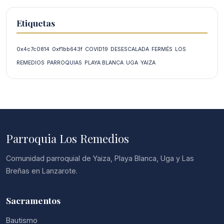
Etiquetas
0x4c7c0814
0xf1bb643f
COVID19
DESESCALADA
FERMÉS
LOS
REMEDIOS
PARROQUIAS
PLAYA BLANCA
UGA
YAIZA
Parroquia Los Remedios
Comunidad parroquial de Yaiza, Playa Blanca, Uga y Las
Breñas en Lanzarote.
Sacramentos
Bautismo