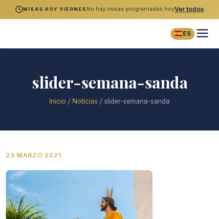
No hay misas programadas hoy
Ver todos
MISAS HOY VIERNES
ES
slider-semana-sanda
Inicio
/
Noticias
/
slider-semana-sanda
23 MARZO 2021