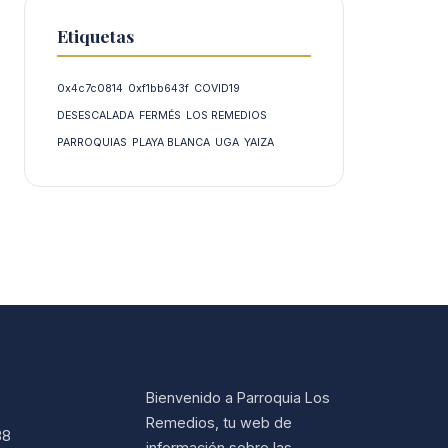
Etiquetas
0x4c7c0814
0xf1bb643f
COVID19
DESESCALADA
FERMÉS
LOS REMEDIOS
PARROQUIAS
PLAYA BLANCA
UGA
YAIZA
Bienvenido a Parroquia Los
Remedios, tu web de
38
información sobre las