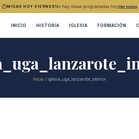
No hay misas programadas hoy
MISAS HOY VIERNES
Ver todos
INICIO
HISTORIA
IGLESIA
FORMACIÓN
ia_uga_lanzarote_in
Inicio
/
iglesia_uga_lanzarote_interior