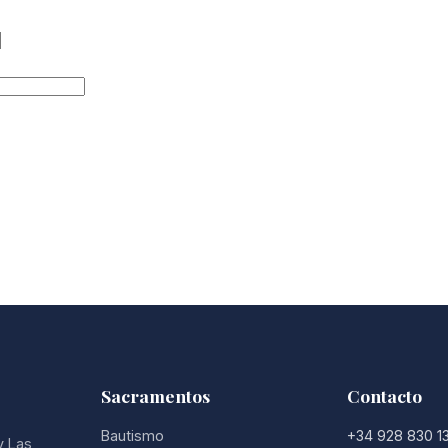
Sacramentos
Contacto
Bautismo
+34 928 830 1
y Las