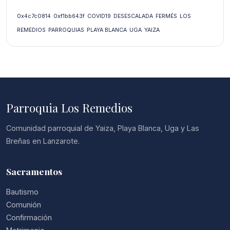
0x4c7c0814
0xf1bb643f
COVID19
DESESCALADA
FERMÉS
LOS
REMEDIOS
PARROQUIAS
PLAYA BLANCA
UGA
YAIZA
Parroquia Los Remedios
Comunidad parroquial de Yaiza, Playa Blanca, Uga y Las
Breñas en Lanzarote.
Sacramentos
Bautismo
Comunión
Confirmación