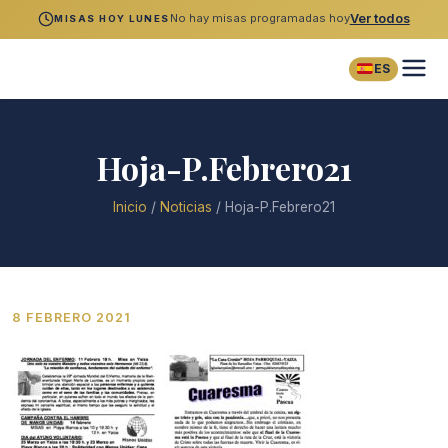
No hay misas programadas hoy
Ver todos
MISAS HOY LUNES
ES
Hoja-P.Febrero21
Inicio
/
Noticias
/
Hoja-P.Febrero21
8 FEBRERO 2021