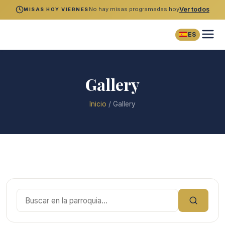
No hay misas programadas hoy
Ver todos
MISAS HOY VIERNES
ES
Gallery
Inicio
/
Gallery
Buscar: