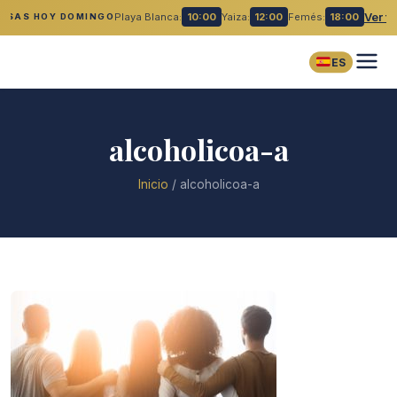
Playa Blanca:
10:00
Yaiza:
12:00
Femés:
18:00
Ver t
MISAS HOY DOMINGO
ES
alcoholicoa-a
Inicio
/
alcoholicoa-a